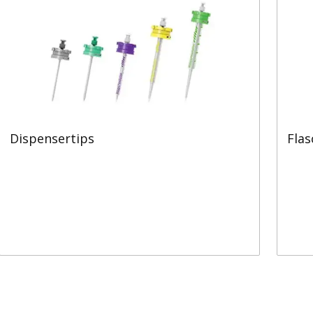
Dispensertips
Fla