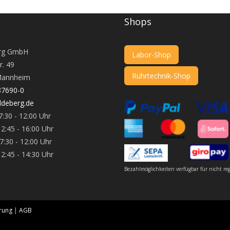
Shops
rg GmbH
Labor-Shop
r. 49
Rührtechnik-Shop
annheim
87690-0
deberg.de
:30 - 12:00 Uhr
 16:00 Uhr
 - 12:00 Uhr
 14:30 Uhr
Bezahlmöglichkeiten verfügbar für nicht re
rung
|
AGB