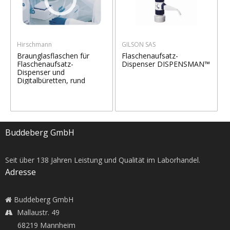
Hirschmann
GILSON SAS
Braunglasflaschen für
Flaschenaufsatz-
Flaschenaufsatz-
Dispenser DISPENSMAN™
Dispenser und
Digitalbüretten, rund
Buddeberg GmbH
Seit über
138
Jahren Leistung und Qualität im Laborhandel.
Adresse
Buddeberg GmbH
Mallaustr. 49
68219 Mannheim