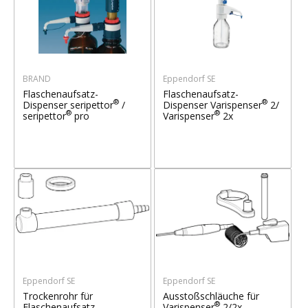
BRAND
Eppendorf SE
Flaschenaufsatz-
Flaschenaufsatz-
®
®
Dispenser seripettor
/
Dispenser Varispenser
2/
®
®
seripettor
pro
Varispenser
2x
Eppendorf SE
Eppendorf SE
Trockenrohr für
Ausstoßschläuche für
®
Flaschenaufsatz-
Varispenser
2/2x