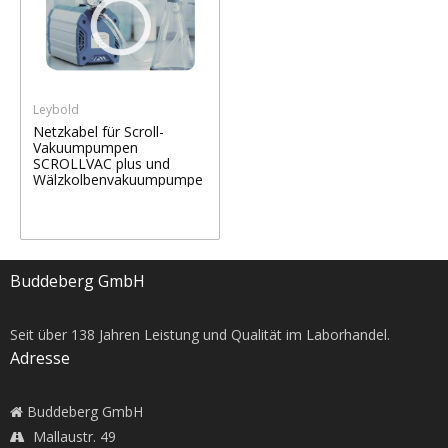
Leybold
Netzkabel für Scroll-
Vakuumpumpen
SCROLLVAC plus und
Wälzkolbenvakuumpumpe
n ECODRY plus
Buddeberg GmbH
Seit über
138
Jahren Leistung und Qualität im Laborhandel.
Adresse
Buddeberg GmbH
Mallaustr. 49