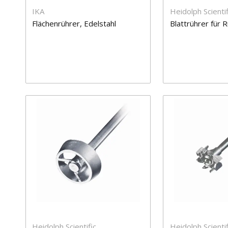
IKA
Heidolph Scientif
Flächenrührer, Edelstahl
Blattrührer für 
Heidolph Scientific
Heidolph Scientif