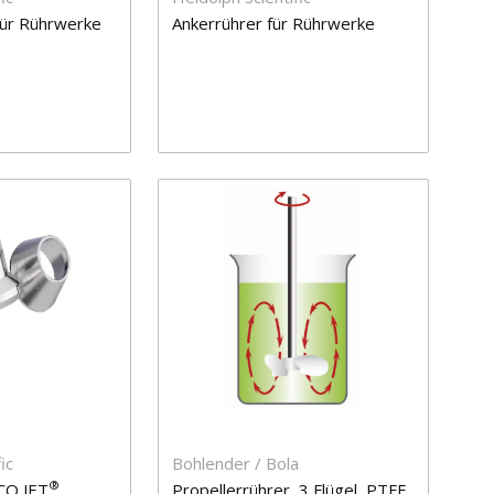
für Rührwerke
Ankerrührer für Rührwerke
ic
Bohlender / Bola
®
CO JET
Propellerrührer, 3 Flügel, PTFE,