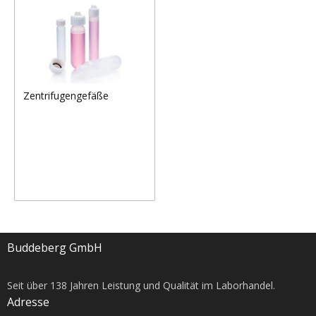
Zentrifugengefäße
Buddeberg GmbH
Seit über
138
Jahren Leistung und Qualität im Laborhandel.
Adresse