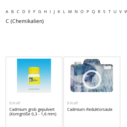
A
B
C
D
E
F
G
H
I
J
K
L
M
N
O
P
Q
R
S
T
U
V
C (Chemikalien)
B.Kraft
B.Kraft
Cadmium grob gepulvert
Cadmium-Reduktorsäule
(Korngröße 0,3 - 1,6 mm)