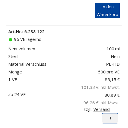
In den
Warenkorb
Art.Nr.: 6.238 122
96 VE lagernd
Nennvolumen
100
ml
Steril
Nein
Material Verschluss
PE-HD
Menge
500
pro VE
1 VE
85,15
€
101,33
€
inkl. Mwst.
ab 24 VE
80,89 €
96,26 €
inkl. Mwst.
zzgl.
Versand