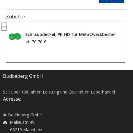
Zubehör:
Schraubdeckel, PE-HD für Mehrzweckbecher
ab
70,70 €
Buddeberg GmbH
Seit über
138
Jahren Leistung und Qualität im Laborhandel.
Adresse
Buddeberg GmbH
Mallaustr. 49
68219 Mannheim