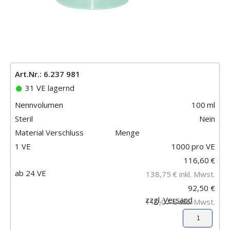
Art.Nr.: 6.237 981
31 VE lagernd
Nennvolumen
100
ml
Steril
Nein
Material Verschluss
Menge
1 VE
1000
pro VE
116,60
€
ab 24 VE
138,75
€
inkl. Mwst.
92,50 €
zzgl.
Versand
110,07 €
inkl. Mwst.