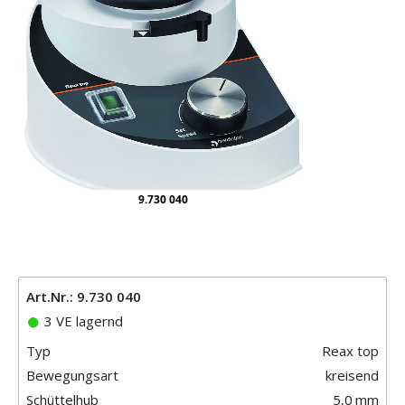
9.730 040
Art.Nr.: 9.730 040
3 VE lagernd
Typ
Reax top
Bewegungsart
kreisend
Schüttelhub
5,0
mm