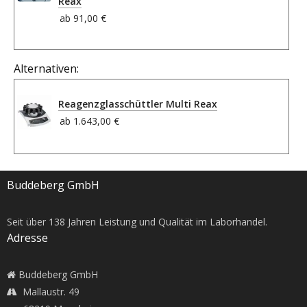
Reax
ab
91,00 €
Alternativen:
Reagenzglasschüttler Multi Reax
ab
1.643,00 €
Buddeberg GmbH
Seit über
138
Jahren Leistung und Qualität im Laborhandel.
Adresse
Buddeberg GmbH
Mallaustr. 49