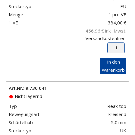
Steckertyp
EU
Menge
1
pro VE
1 VE
384,00
€
456,96
€
inkl. Mwst.
Versandkostenfrei
In den
Warenkorb
Art.Nr.: 9.730 041
Nicht lagernd
Typ
Reax top
Bewegungsart
kreisend
Schüttelhub
5,0
mm
Steckertyp
UK