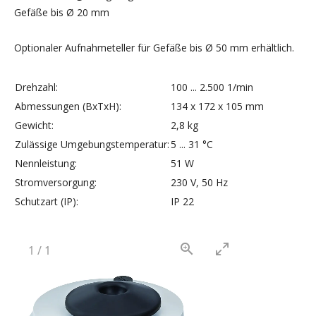
Gefäße bis Ø 20 mm
Optionaler Aufnahmeteller für Gefäße bis Ø 50 mm erhältlich.
Drehzahl:
100 ... 2.500 1/min
Abmessungen (BxTxH):
134 x 172 x 105 mm
Gewicht:
2,8 kg
Zulässige Umgebungstemperatur:
5 ... 31 °C
Nennleistung:
51 W
Stromversorgung:
230 V, 50 Hz
Schutzart (IP):
IP 22
1
/
1