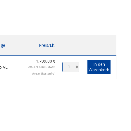
ge
Preis/Eh.
1.709,00
€
In den
o VE
2.033,71
€
inkl. Mwst.
Warenkorb
Versandkostenfrei