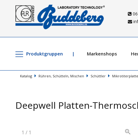
06
in
Produktgruppen
Markenshops
Her
Katalog
Rühren, Schütteln, Mischen
Schüttler
Mikrotiterplatt
Deepwell Platten-Thermosc
1
/
1