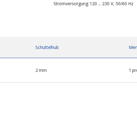
Stromversorgung:
120 ... 230 V, 50/60 Hz
Schüttelhub
Men
2
mm
1
pr