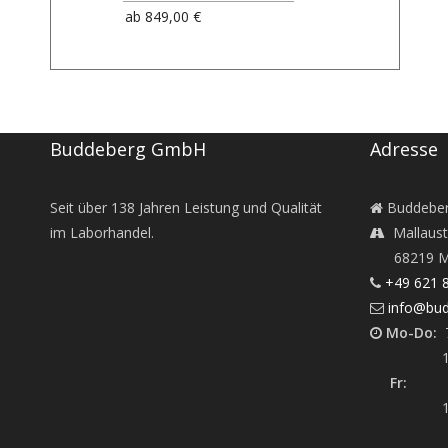
ab
849,00 €
Buddeberg GmbH
Adresse
Seit über
138
Jahren Leistung und Qualität
Buddebe
im Laborhandel.
Mallaust
68219 M
+49 621 
info@bud
Mo-Do:
7
12:45 -
Fr:
7:30
12:45 -