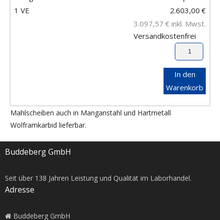
1 VE
2.603,00
€
3.097,57
€
inkl. Mwst.
Versandkostenfrei
In den
Warenkorb
Mahlscheiben auch in Manganstahl und Hartmetall
Wolframkarbid lieferbar.
Buddeberg GmbH
Seit über
138
Jahren Leistung und Qualität im Laborhandel.
Adresse
Buddeberg GmbH