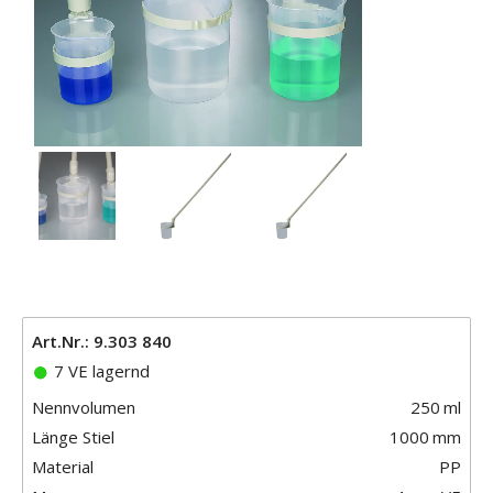
Art.Nr.: 9.303 840
7 VE lagernd
Nennvolumen
250
ml
Länge Stiel
1000
mm
Material
PP