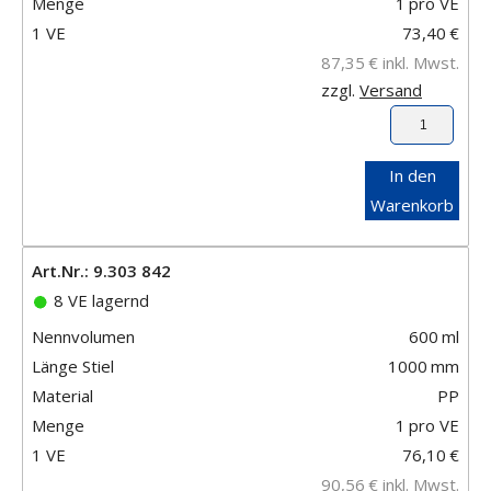
Menge
1
pro VE
1 VE
73,40
€
87,35
€
inkl. Mwst.
zzgl.
Versand
In den
Warenkorb
Art.Nr.: 9.303 842
8 VE lagernd
Nennvolumen
600
ml
Länge Stiel
1000
mm
Material
PP
Menge
1
pro VE
1 VE
76,10
€
90,56
€
inkl. Mwst.