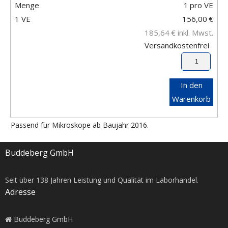
Menge
1
pro VE
1 VE
156,00
€
185,64
€
inkl. Mwst.
Versandkostenfrei
In den
Warenkorb
Passend für Mikroskope ab Baujahr 2016.
Buddeberg GmbH
Seit über
138
Jahren Leistung und Qualität im Laborhandel.
Adresse
Buddeberg GmbH