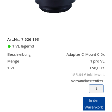
Art.Nr.: 7.626 193
1 VE lagernd
Beschreibung
Adapter C-Mount 0,5x
Menge
1
pro VE
1 VE
156,00
€
185,64
€
inkl. Mwst.
Versandkostenfrei
In den
Warenkorb