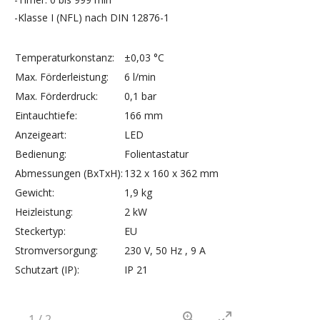
-Klasse I (NFL) nach DIN 12876-1
Temperaturkonstanz:
±0,03 °C
Max. Förderleistung:
6 l/min
Max. Förderdruck:
0,1 bar
Eintauchtiefe:
166 mm
Anzeigeart:
LED
Bedienung:
Folientastatur
Abmessungen (BxTxH):
132 x 160 x 362 mm
Gewicht:
1,9 kg
Heizleistung:
2 kW
Steckertyp:
EU
Stromversorgung:
230 V, 50 Hz , 9 A
Schutzart (IP):
IP 21
1
/
2