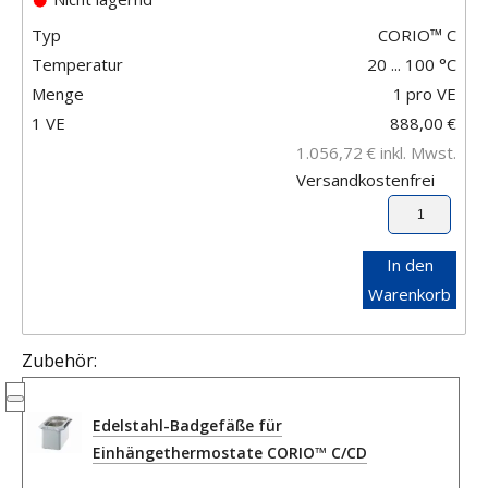
Typ
CORIO™ C
Temperatur
20 ... 100 °C
Menge
1
pro VE
1 VE
888,00
€
1.056,72
€
inkl. Mwst.
Versandkostenfrei
In den
Warenkorb
Zubehör:
Edelstahl-Badgefäße für
Einhängethermostate CORIO™ C/CD