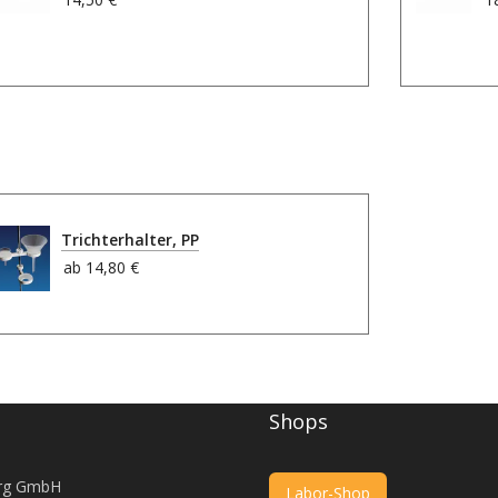
Trichterhalter, PP
ab
14,80 €
Shops
rg GmbH
Labor-Shop