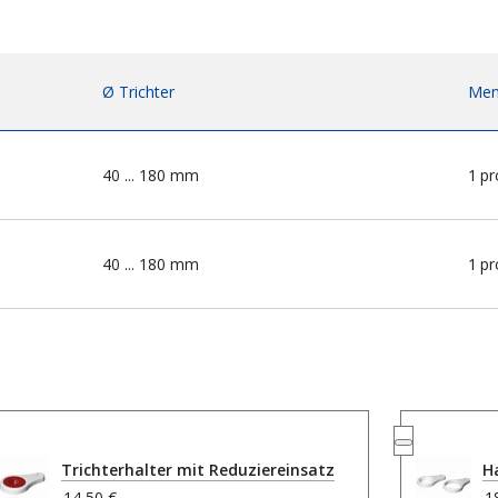
Ø Trichter
Men
40 ... 180 mm
1
pr
40 ... 180 mm
1
pr
Trichterhalter mit Reduziereinsatz
H
14,50 €
1