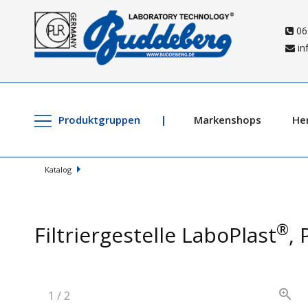
06
in
Produktgruppen
Markenshops
Her
Katalog
®
Filtriergestelle LaboPlast
, 
1
/
2