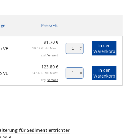
ge
Preis/Eh.
91,70
€
In den
o VE
109,12
€
inkl. Mwst.
Warenkorb
zzgl.
Versand
123,80
€
In den
o VE
147,32
€
inkl. Mwst.
Warenkorb
zzgl.
Versand
alterung für Sedimentiertrichter
8,30 €