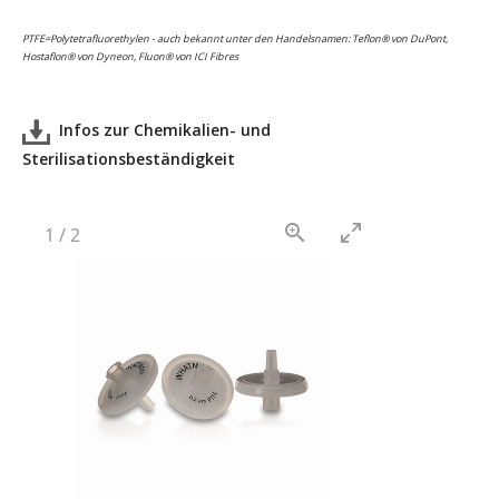
PTFE=Polytetrafluorethylen - auch bekannt unter den Handelsnamen: Teflon® von DuPont,
Hostaflon® von Dyneon, Fluon® von ICI Fibres
Infos zur Chemikalien- und
Sterilisationsbeständigkeit
1
/
2