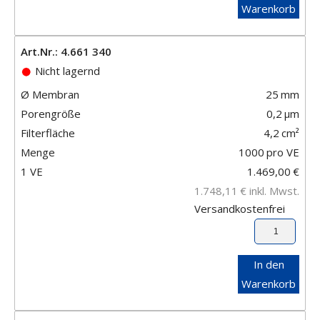
Warenkorb
Art.Nr.: 4.661 340
Nicht lagernd
Ø Membran
25
mm
Porengröße
0,2
μm
Filterfläche
4,2
cm²
Menge
1000
pro VE
1 VE
1.469,00
€
1.748,11
€
inkl. Mwst.
Versandkostenfrei
In den
Warenkorb