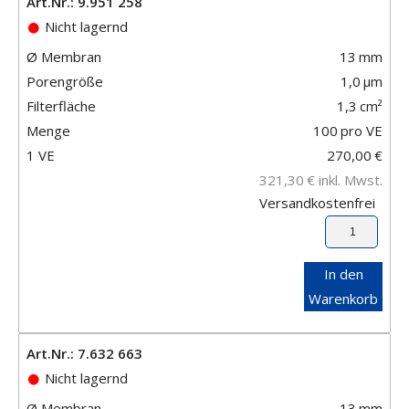
Art.Nr.: 9.951 258
Nicht lagernd
Ø Membran
13
mm
Porengröße
1,0
μm
Filterfläche
1,3
cm²
Menge
100
pro VE
1 VE
270,00
€
321,30
€
inkl. Mwst.
Versandkostenfrei
In den
Warenkorb
Art.Nr.: 7.632 663
Nicht lagernd
Ø Membran
13
mm