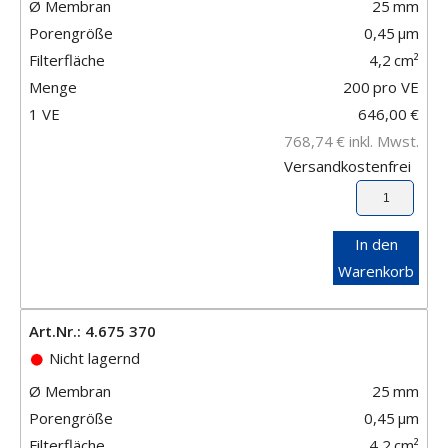
Ø Membran
25
mm
Porengröße
0,45
μm
Filterfläche
4,2
cm²
Menge
200
pro VE
1 VE
646,00
€
768,74
€
inkl. Mwst.
Versandkostenfrei
In den
Warenkorb
Art.Nr.: 4.675 370
Nicht lagernd
Ø Membran
25
mm
Porengröße
0,45
μm
Filterfläche
4,2
cm²