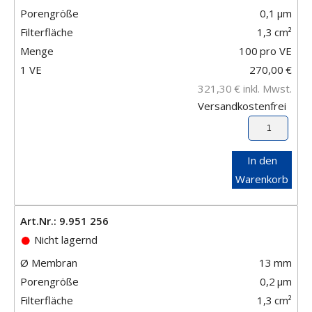
Porengröße
0,1
μm
Filterfläche
1,3
cm²
Menge
100
pro VE
1 VE
270,00
€
321,30
€
inkl. Mwst.
Versandkostenfrei
In den
Warenkorb
Art.Nr.: 9.951 256
Nicht lagernd
Ø Membran
13
mm
Porengröße
0,2
μm
Filterfläche
1,3
cm²