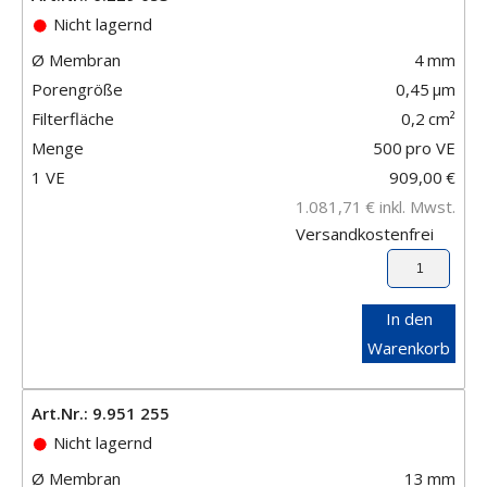
Nicht lagernd
Ø Membran
4
mm
Porengröße
0,45
μm
Filterfläche
0,2
cm²
Menge
500
pro VE
1 VE
909,00
€
1.081,71
€
inkl. Mwst.
Versandkostenfrei
In den
Warenkorb
Art.Nr.: 9.951 255
Nicht lagernd
Ø Membran
13
mm