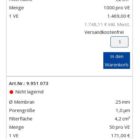
Menge
1000
pro VE
1 VE
1.469,00
€
1.748,11
€
inkl. Mwst.
Versandkostenfrei
In den
Warenkorb
Art.Nr.: 9.951 073
Nicht lagernd
Ø Membran
25
mm
Porengröße
1,0
μm
Filterfläche
4,2
cm²
Menge
50
pro VE
1 VE
171,00
€