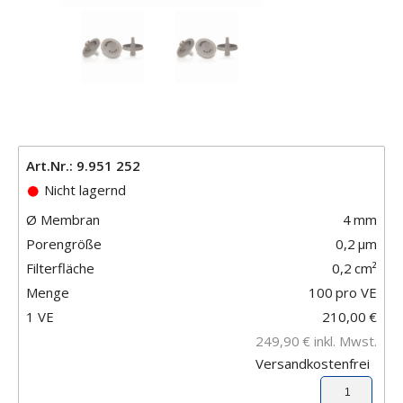
Art.Nr.: 9.951 252
Nicht lagernd
Ø Membran
4
mm
Porengröße
0,2
μm
Filterfläche
0,2
cm²
Menge
100
pro VE
1 VE
210,00
€
249,90
€
inkl. Mwst.
Versandkostenfrei