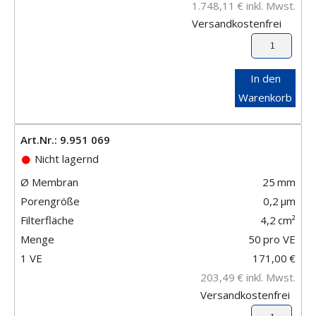
1.748,11
€
inkl. Mwst.
Versandkostenfrei
In den
Warenkorb
Art.Nr.: 9.951 069
Nicht lagernd
Ø Membran
25
mm
Porengröße
0,2
μm
Filterfläche
4,2
cm²
Menge
50
pro VE
1 VE
171,00
€
203,49
€
inkl. Mwst.
Versandkostenfrei