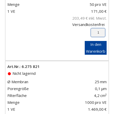
Menge
50
pro VE
1 VE
171,00
€
203,49
€
inkl. Mwst.
Versandkostenfrei
In den
Warenkorb
Art.Nr.: 6.275 821
Nicht lagernd
Ø Membran
25
mm
Porengröße
0,1
μm
Filterfläche
4,2
cm²
Menge
1000
pro VE
1 VE
1.469,00
€