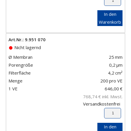
In den
Warenkorb
Art.Nr.: 9.951 070
Nicht lagernd
Ø Membran
25
mm
Porengröße
0,2
μm
Filterfläche
4,2
cm²
Menge
200
pro VE
1 VE
646,00
€
768,74
€
inkl. Mwst.
Versandkostenfrei
In den