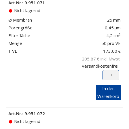
Art.Nr.: 9.951 071
Nicht lagernd
Ø Membran
25
mm
Porengröße
0,45
μm
Filterfläche
4,2
cm²
Menge
50
pro VE
1 VE
173,00
€
205,87
€
inkl. Mwst.
Versandkostenfrei
In den
Warenkorb
Art.Nr.: 9.951 072
Nicht lagernd