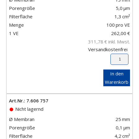
Porengröße
5,0
μm
Filterfläche
1,3
cm²
Menge
100
pro VE
1 VE
262,00
€
311,78
€
inkl. Mwst.
Versandkostenfrei
In den
Warenkorb
Art.Nr.: 7.606 757
Nicht lagernd
Ø Membran
25
mm
Porengröße
0,1
μm
Filterfläche
4,2
cm²