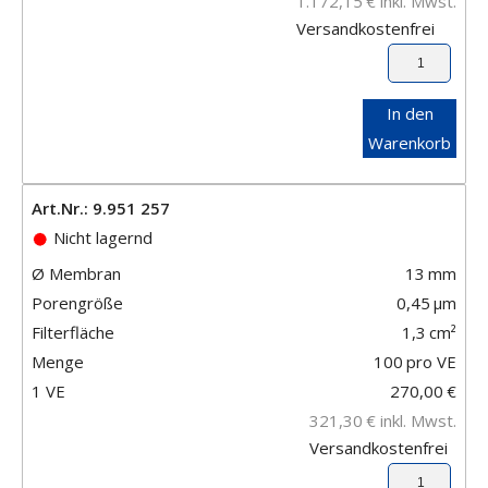
1.172,15
€
inkl. Mwst.
Versandkostenfrei
In den
Warenkorb
Art.Nr.: 9.951 257
Nicht lagernd
Ø Membran
13
mm
Porengröße
0,45
μm
Filterfläche
1,3
cm²
Menge
100
pro VE
1 VE
270,00
€
321,30
€
inkl. Mwst.
Versandkostenfrei