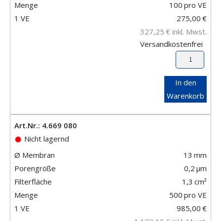
Menge
100
pro VE
1 VE
275,00
€
327,25
€
inkl. Mwst.
Versandkostenfrei
In den
Warenkorb
Art.Nr.: 4.669 080
Nicht lagernd
Ø Membran
13
mm
Porengröße
0,2
μm
Filterfläche
1,3
cm²
Menge
500
pro VE
1 VE
985,00
€