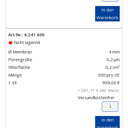
In den
Warenkorb
Art.Nr.: 6.241 606
Nicht lagernd
Ø Membran
4
mm
Porengröße
0,2
μm
Filterfläche
0,2
cm²
Menge
500
pro VE
1 VE
909,00
€
1.081,71
€
inkl. Mwst.
Versandkostenfrei
In den
Warenkorb