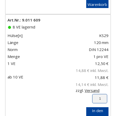
Warenkorb
Art.Nr.: 9.011 609
8 VE lagernd
Hülse[n]
KS29
Länge
120
mm
Norm
DIN 12244
Menge
1
pro VE
1 VE
12,50
€
14,88
€
inkl. Mwst.
ab 10 VE
11,88 €
14,14 €
inkl. Mwst.
zzgl.
Versand
In den