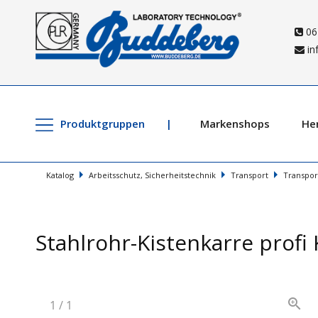
06
in
Produktgruppen
Markenshops
Her
Katalog
Arbeitsschutz, Sicherheitstechnik
Transport
Transpo
Stahlrohr-Kistenkarre profi
1
/
1