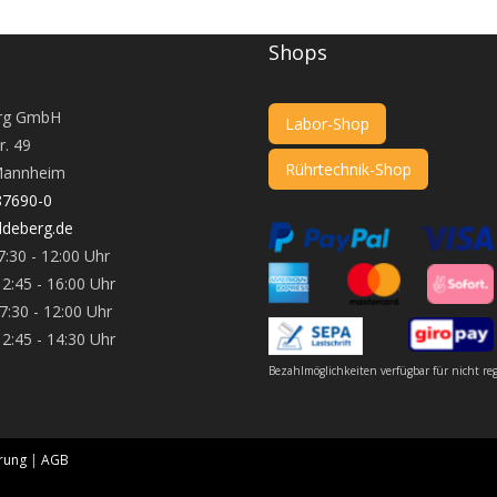
Shops
rg GmbH
Labor-Shop
r. 49
Rührtechnik-Shop
annheim
87690-0
deberg.de
:30 - 12:00 Uhr
 16:00 Uhr
 - 12:00 Uhr
 14:30 Uhr
Bezahlmöglichkeiten verfügbar für nicht re
rung
|
AGB