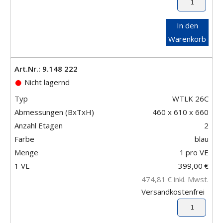
In den
Warenkorb
Art.Nr.: 9.148 222
Nicht lagernd
Typ
WTLK 26C
Abmessungen (BxTxH)
460 x 610 x 660
Anzahl Etagen
2
Farbe
blau
Menge
1
pro VE
1 VE
399,00
€
474,81
€
inkl. Mwst.
Versandkostenfrei