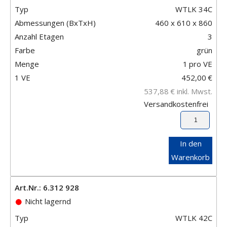
Typ
WTLK 34C
Abmessungen (BxTxH)
460 x 610 x 860
Anzahl Etagen
3
Farbe
grün
Menge
1
pro VE
1 VE
452,00
€
537,88
€
inkl. Mwst.
Versandkostenfrei
In den
Warenkorb
Art.Nr.: 6.312 928
Nicht lagernd
Typ
WTLK 42C