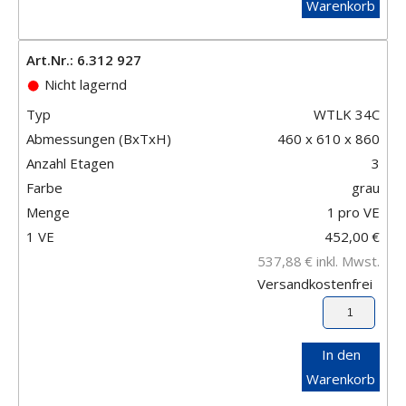
Warenkorb
Art.Nr.: 6.312 927
Nicht lagernd
Typ
WTLK 34C
Abmessungen (BxTxH)
460 x 610 x 860
Anzahl Etagen
3
Farbe
grau
Menge
1
pro VE
1 VE
452,00
€
537,88
€
inkl. Mwst.
Versandkostenfrei
In den
Warenkorb