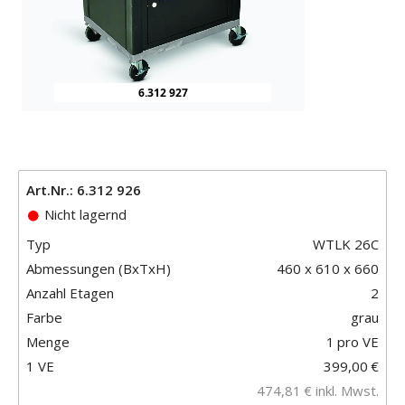
6.312 927
Art.Nr.: 6.312 926
Nicht lagernd
Typ
WTLK 26C
Abmessungen (BxTxH)
460 x 610 x 660
Anzahl Etagen
2
Farbe
grau
Menge
1
pro VE
1 VE
399,00
€
474,81
€
inkl. Mwst.