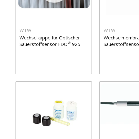
WTW
WTW
Wechselkappe für Optischer
Wechselmembran
®
Sauerstoffsensor FDO
925
Sauerstoffsenso