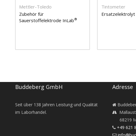
Mettler-Toledo
Tintometer
Zubehör für
Ersatzelektroly
®
Sauerstoffelektrode InLab
OptiOx Pro-DES
Buddeberg GmbH
Adresse
Seit über
138
Jahren Leistung und Qualität
Buddebe
im Laborhandel.
Mallaust
68219 M
+49 621 
info@bud