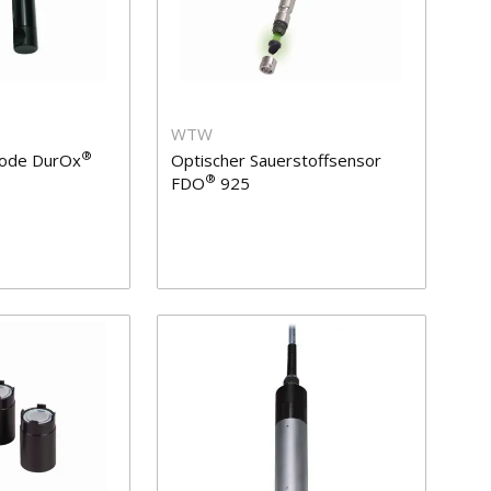
WTW
®
rode DurOx
Optischer Sauerstoffsensor
®
FDO
925