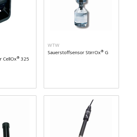
WTW
®
Sauerstoffsensor StirrOx
G
®
r CellOx
325