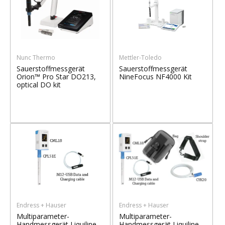
Nunc Thermo
Mettler-Toledo
Sauerstoffmessgerät
Sauerstoffmessgerät
Orion™ Pro Star DO213,
NineFocus NF4000 Kit
optical DO kit
Endress + Hauser
Endress + Hauser
Multiparameter-
Multiparameter-
Handmessgerät Liquiline
Handmessgerät Liquiline