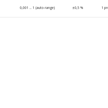
0,001 ... 1 (auto-range)
±0,5 %
1
pr