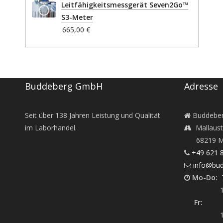
Leitfähigkeitsmessgerät Seven2Go™
S3-Meter
665,00 €
Buddeberg GmbH
Adresse
Seit über
138
Jahren Leistung und Qualität
Buddebe
im Laborhandel.
Mallaust
68219 M
+49 621 
info@bud
Mo-Do:
7
12:45 -
Fr:
7:30
12:45 -