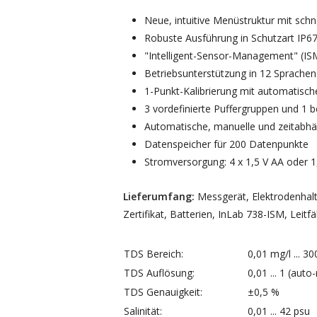
Neue, intuitive Menüstruktur mit schn
Robuste Ausführung in Schutzart IP67
"Intelligent-Sensor-Management" (ISM)
Betriebsunterstützung in 12 Sprache
1-Punkt-Kalibrierung mit automatis
3 vordefinierte Puffergruppen und 1 b
Automatische, manuelle und zeitabh
Datenspeicher für 200 Datenpunkte
Stromversorgung: 4 x 1,5 V AA oder 
Lieferumfang:
Messgerät, Elektrodenhalt
Zertifikat, Batterien, InLab 738-ISM, Lei
TDS Bereich:
0,01 mg/l ... 30
TDS Auflösung:
0,01 ... 1 (auto
TDS Genauigkeit:
±0,5 %
Salinität:
0,01 ... 42 psu