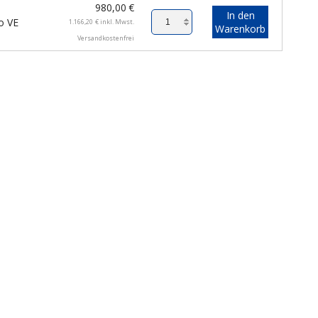
980,00
€
In den
o VE
1.166,20
€
inkl. Mwst.
Warenkorb
Versandkostenfrei