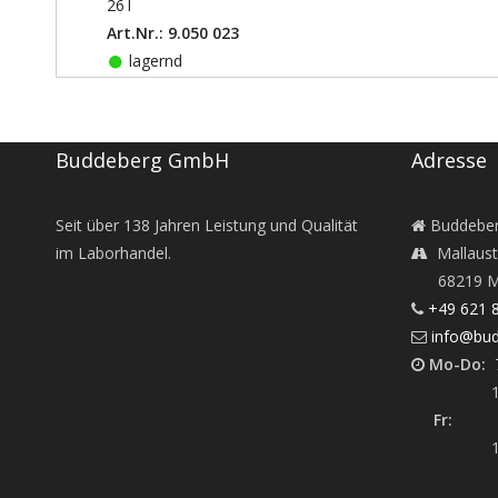
26
l
Art.Nr.: 9.050 023
lagernd
Buddeberg GmbH
Adresse
Seit über
138
Jahren Leistung und Qualität
Buddebe
im Laborhandel.
Mallaust
68219 M
+49 621 
info@bud
Mo-Do:
7
12:45 -
Fr:
7:30
12:45 -