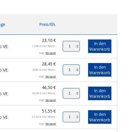
ge
Preis/Eh.
23,10
€
In den
o VE
27,49
€
inkl. Mwst.
Warenkorb
zzgl.
Versand
28,45
€
In den
o VE
33,86
€
inkl. Mwst.
Warenkorb
zzgl.
Versand
46,50
€
In den
o VE
55,34
€
inkl. Mwst.
Warenkorb
zzgl.
Versand
51,55
€
In den
o VE
61,34
€
inkl. Mwst.
Warenkorb
zzgl.
Versand