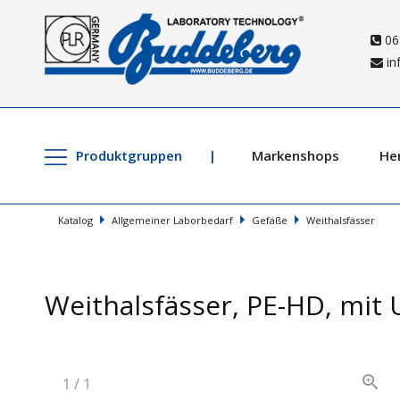
06
in
Produktgruppen
Markenshops
Her
Katalog
Allgemeiner Laborbedarf
Gefäße
Weithalsfässer
Weithalsfässer, PE-HD, mit
1
/
1