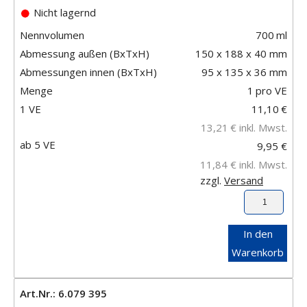
Nicht lagernd
Nennvolumen
700
ml
Abmessung außen (BxTxH)
150 x 188 x 40 mm
Abmessungen innen (BxTxH)
95 x 135 x 36 mm
Menge
1
pro VE
1 VE
11,10
€
13,21
€
inkl. Mwst.
ab 5 VE
9,95 €
11,84 €
inkl. Mwst.
zzgl.
Versand
In den
Warenkorb
Art.Nr.: 6.079 395