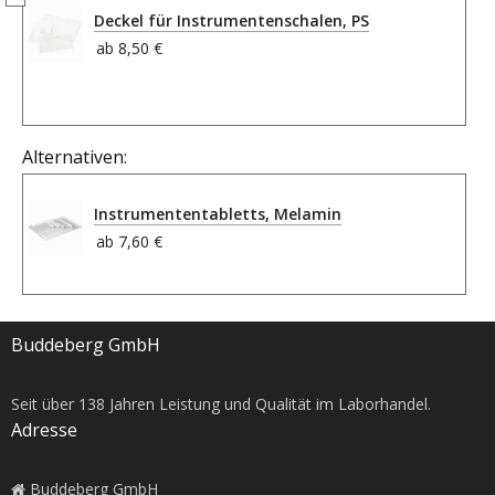
Deckel für Instrumentenschalen, PS
ab
8,50 €
Alternativen:
Instrumententabletts, Melamin
ab
7,60 €
Buddeberg GmbH
Seit über
138
Jahren Leistung und Qualität im Laborhandel.
Adresse
Buddeberg GmbH