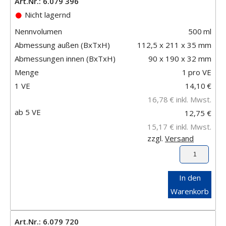
Art.Nr.: 6.079 396
Nicht lagernd
Nennvolumen
500
ml
Abmessung außen (BxTxH)
112,5 x 211 x 35 mm
Abmessungen innen (BxTxH)
90 x 190 x 32 mm
Menge
1
pro VE
1 VE
14,10
€
16,78
€
inkl. Mwst.
ab 5 VE
12,75 €
15,17 €
inkl. Mwst.
zzgl.
Versand
In den
Warenkorb
Art.Nr.: 6.079 720