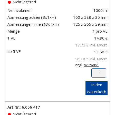
Nicht lagernd
Nennvolumen
1000
ml
Abmessung außen (BxTxH)
160 x 288 x 35 mm
Abmessungen innen (BxTxH)
125 x 265 x 29 mm
Menge
1
pro VE
1 VE
14,90
€
17,73
€
inkl. Mwst.
ab 5 VE
13,60 €
16,18 €
inkl. Mwst.
zzgl.
Versand
In den
Warenkorb
Art.Nr.: 6.056 417
Nicht lagernd