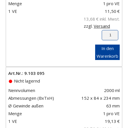
Menge
1
pro VE
1 VE
11,50
€
13,68
€
inkl. Mwst.
zzgl.
Versand
In den
Warenkorb
Art.Nr.: 9.103 095
Nicht lagernd
Nennvolumen
2000
ml
Abmessungen (BxTxH)
152 x 84 x 234 mm
Ø Gewinde außen
63
mm
Menge
1
pro VE
1 VE
19,13
€