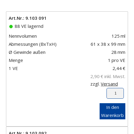
Art.Nr.: 9.103 091
88 VE lagernd
Nennvolumen
125
ml
Abmessungen (BxTxH)
61 x 38 x 99 mm
Ø Gewinde außen
28
mm
Menge
1
pro VE
1 VE
2,44
€
2,90
€
inkl. Mwst.
zzgl.
Versand
In den
Warenkorb
Art.Nr.: 9.103 092