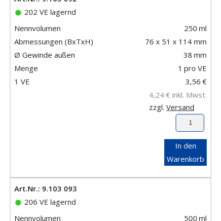
202 VE lagernd
Nennvolumen
250
ml
Abmessungen (BxTxH)
76 x 51 x 114 mm
Ø Gewinde außen
38
mm
Menge
1
pro VE
1 VE
3,56
€
4,24
€
inkl. Mwst.
zzgl.
Versand
In den
Warenkorb
Art.Nr.: 9.103 093
206 VE lagernd
Nennvolumen
500
ml