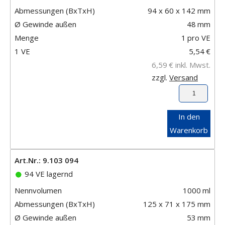
Abmessungen (BxTxH)
94 x 60 x 142 mm
Ø Gewinde außen
48
mm
Menge
1
pro VE
1 VE
5,54
€
6,59
€
inkl. Mwst.
zzgl.
Versand
In den
Warenkorb
Art.Nr.: 9.103 094
94 VE lagernd
Nennvolumen
1000
ml
Abmessungen (BxTxH)
125 x 71 x 175 mm
Ø Gewinde außen
53
mm