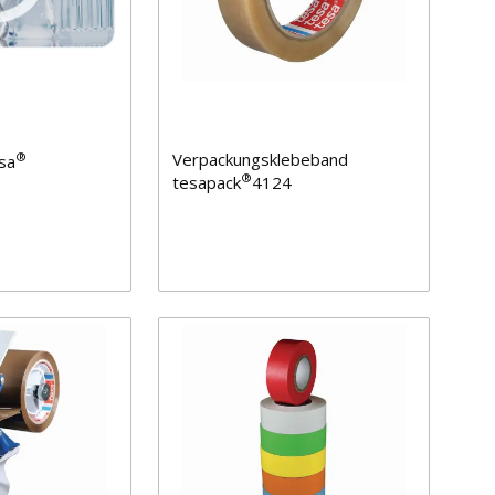
Verpackungsklebeband
®
esa
®
tesapack
4124