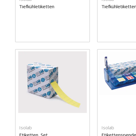
Tiefkühletiketten
Tiefkühletikette
Isolab
Isolab
Etiketten, Set
Etikettenspende