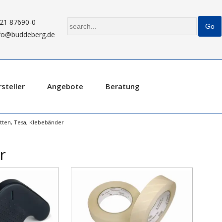
21 87690-0
fo@buddeberg.de
steller
Angebote
Beratung
etten, Tesa, Klebebänder
r