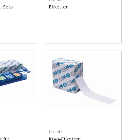
n, Sets
Etiketten
Isolab
r für
Kryo-Etiketten